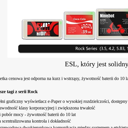
ESL, który jest solidny
ka cenowa jest odporna na kurz i wstrząsy, żywotność baterii do 10 la
ze tagi z serii Rock
łni graficzny wyświetlacz e-Paper o wysokiej rozdzielczości, dostępn
awodność klasy korporacyjnej i zwiększona trwałość
i pobór mocy - żywotność baterii do 10 lat
a scentralizowana kontrola i dokładność
rzewodowa dwukierunkowa komunikacja między systemem a etykiet