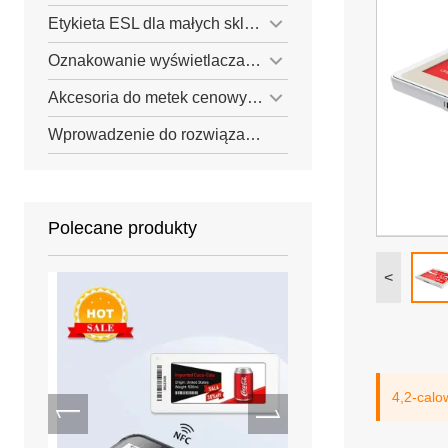
Etykieta ESL dla małych sklepów
Oznakowanie wyświetlacza e-papieru
Akcesoria do metek cenowych ESL
Wprowadzenie do rozwiązania ESL
Polecane produkty
<
4,2-calo