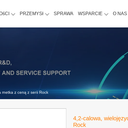
OśCI
PRZEMYSł
SPRAWA
WSPARCIE
O NAS
a metka z ceną z serii Rock
4,2-calowa, wielojęzy
Rock