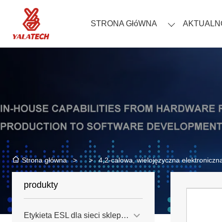
STRONA GłóWNA
AKTUALN
>
>
4,2-calowa, wielojęzyczna elektroniczn
Strona główna
produkty
Etykieta ESL dla sieci sklepów