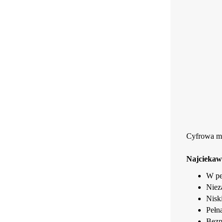
Cyfrowa met
Najciekaws
W pe
Niez
Nisk
Pełn
Bezp