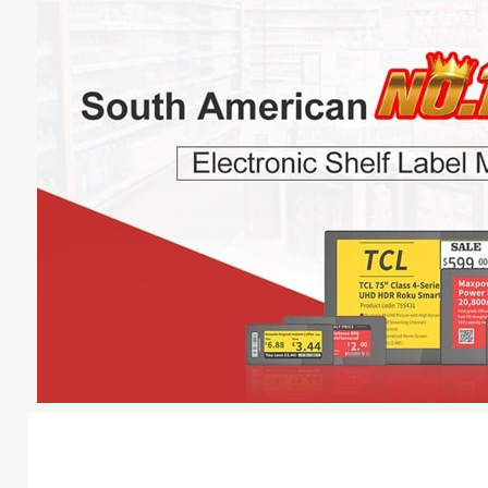
zerwacji
1,54-calowa elektroniczna
2,13-calowa wiel
etykieta półki
cyfrowa metka z c