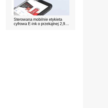
kietka
Sterowana mobilnie etykieta
Inteligentny system re
owym
cyfrowa E-ink o przekątnej 2,9
biura
cala