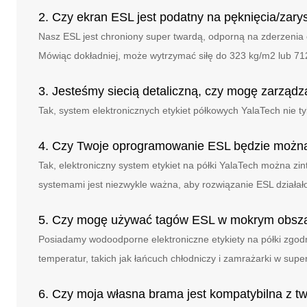
2. Czy ekran ESL jest podatny na pęknięcia/zar
Nasz ESL jest chroniony super twardą, odporną na zderzenia
Mówiąc dokładniej, może wytrzymać siłę do 323 kg/m2 lub 712
3. Jesteśmy siecią detaliczną, czy mogę zarządz
Tak, system elektronicznych etykiet półkowych YalaTech nie 
4. Czy Twoje oprogramowanie ESL będzie można 
Tak, elektroniczny system etykiet na półki YalaTech można z
systemami jest niezwykle ważna, aby rozwiązanie ESL działał
5. Czy mogę używać tagów ESL w mokrym obsza
Posiadamy wodoodporne elektroniczne etykiety na półki zgo
temperatur, takich jak łańcuch chłodniczy i zamrażarki w supe
6. Czy moja własna brama jest kompatybilna z t