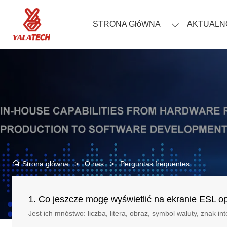
STRONA GłóWNA
AKTUALN
>
O nas
>
Perguntas frequentes
Strona główna
1. Co jeszcze mogę wyświetlić na ekranie ESL op
Jest ich mnóstwo: liczba, litera, obraz, symbol waluty, znak 