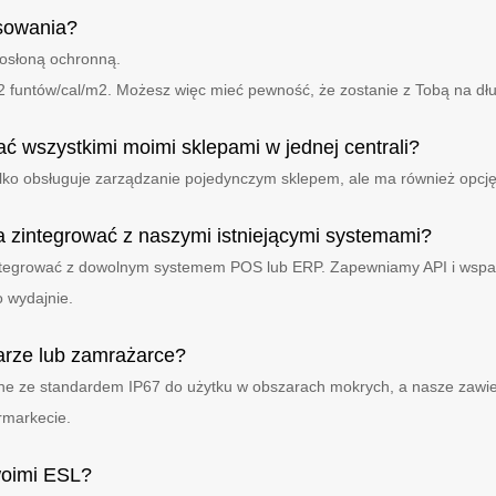
ysowania?
 osłoną ochronną.
 funtów/cal/m2. Możesz więc mieć pewność, że zostanie z Tobą na dłu
ać wszystkimi moimi sklepami w jednej centrali?
tylko obsługuje zarządzanie pojedynczym sklepem, ale ma również opcj
zintegrować z naszymi istniejącymi systemami?
integrować z dowolnym systemem POS lub ERP. Zapewniamy API i wsparci
o wydajnie.
rze lub zamrażarce?
dne ze standardem IP67 do użytku w obszarach mokrych, a nasze zaw
rmarkecie.
woimi ESL?