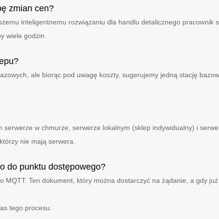
bę zmian cen?
aszemu inteligentnemu rozwiązaniu dla handlu detalicznego pracownik s
y wiele godzin.
lepu?
 bazowych, ale biorąc pod uwagę koszty, sugerujemy jedną stację bazo
erwerze w chmurze, serwerze lokalnym (sklep indywidualny) i serwerz
którzy nie mają serwera.
io do punktu dostępowego?
 to MQTT. Ten dokument, który można dostarczyć na żądanie, a gdy 
as tego procesu.