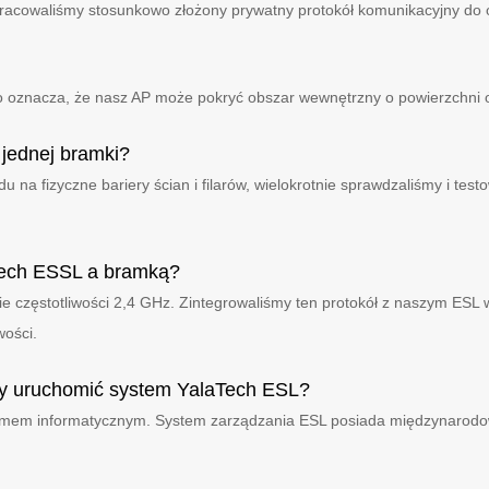
racowaliśmy stosunkowo złożony prywatny protokół komunikacyjny do o
co oznacza, że ​​nasz AP może pokryć obszar wewnętrzny o powierzchn
jednej bramki?
na fizyczne bariery ścian i filarów, wielokrotnie sprawdzaliśmy i test
aTech ESSL a bramką?
częstotliwości 2,4 GHz. Zintegrowaliśmy ten protokół z naszym ESL w
wości.
by uruchomić system YalaTech ESL?
emem informatycznym. System zarządzania ESL posiada międzynarodowy