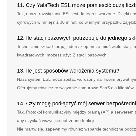
11. Czy YalaTech ESL może pomieścić dużą licz
Tak, nasze rozwiązanie ESL jest do tego stworzone. Dzięki n
cyfrowych w mniej niż 30 minut, co w innym przypadku zajęłob
12. Ile stacji bazowych potrzebuję do jednego sk
Technicznie rzecz biorąc, jeden sklep może mieć wiele stacji
kwadratowych, możesz użyć 2 stacji bazowych.
13. Ile jest sposobów wdrożenia systemu?
Nasz system ESL może zostać wdrożony na Twoim prywatnym s
Oferujemy również rozwiązanie chmurowe SaaS dla klientów, 
14. Czy mogę podłączyć mój serwer bezpośredn
Tak. Protokół komunikacyjny między bramą (AP) a serwerem
aby uzyskać wszystkie potrzebne funkcje.
Nie martw się, zapewnimy również wsparcie techniczne podcz