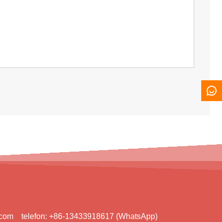
.com
telefon:
+86-13433918617 (WhatsApp)