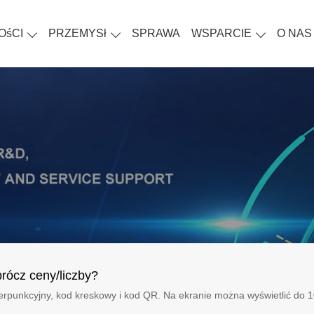
OśCI
PRZEMYSł
SPRAWA
WSPARCIE
O NAS
rócz ceny/liczby?
interpunkcyjny, kod kreskowy i kod QR. Na ekranie można wyświetlić do 1