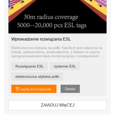
Wprowadzenie rozwiązania ESL
Elektroniczna etykieta na półki YalaTech jest odporna na
kolizje, pyłoszczelna, wodoodporna, z łatwym w użyciu
oprogramowaniem klasy korporacyjnej i rozwiązaniem w
chmurze.
Jest to najbardziej opłacalne rozwiązanie do cyfrowych
Rozwiązanie ESL
systemie ESL
etykiet na półki, które przyspiesza cyfryzację handlu
fizycznego. To proste i skuteczne rozwiązanie można
łatwo zintegrować z istniejącym systemem
elektroniczna etykieta półki
informatycznym, pomagając firmom w stworzeniu
infrastruktury Internetu rzeczy (IoT), która zapewnia
automatyzację cen i poprawia wrażenia kupujących.
Detale
wyślij dochodzenie.
ZAłADUJ WIęCEJ