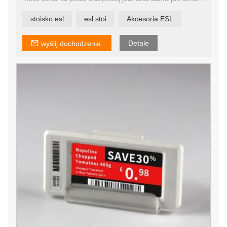
online, w aplikacji mobilnej i w wielu lokalizacjach. Dzięki
temu Twoje kanały online i offline są zsynchronizowane,
stoisko esl
esl stoi
Akcesoria ESL
aby zapewnić ujednolicone wrażenia kupującym bez
względu na to, w jaki sposób z Tobą współpracują.
Detale
wyślij dochodzenie.