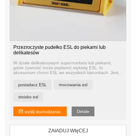
Przezroczyste pudełko ESL do piekarni lub
delikatesów
W dziale delikatesowym supermarketu lub piekarni,
gdzie żywność może poplamić etykietę ESL, to
akcesorium chroni ESL we wszystkich kierunkach. Jest
to projekt, który wykonaliśmy dla sieciowej piekarni w
Australii. Klient jest z niego bardzo zadowolony,
posiadacz ESL
mocowania esl
poprawiając wizerunek sklepu i chroniąc cyfrową etykietę
cenową.
stoisko esl
Detale
wyślij dochodzenie.
ZAłADUJ WIęCEJ