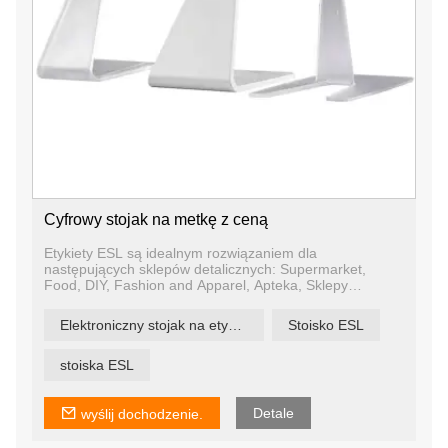
Cyfrowy stojak na metkę z ceną
Etykiety ESL są idealnym rozwiązaniem dla
następujących sklepów detalicznych: Supermarket,
Food, DIY, Fashion and Apparel, Apteka, Sklepy
kosmetyczne itp. Wyświetlacze e-ink pełnią również
funkcję digital signage w biurach, szpitalach, hotelach i
Elektroniczny stojak na etykiety półkowe
Stoisko ESL
na lotniskach lub jako rozkłady jazdy przystanków i
tablice informacyjne w miejscach ogólnodostępnych.
stoiska ESL
Detale
wyślij dochodzenie.