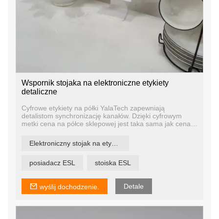
Wspornik stojaka na elektroniczne etykiety
detaliczne
Cyfrowe etykiety na półki YalaTech zapewniają
detalistom synchronizację kanałów. Dzięki cyfrowym
metki cena na półce sklepowej jest taka sama jak cena
online, w aplikacji mobilnej i w wielu lokalizacjach. Dzięki
temu Twoje kanały online i offline są zsynchronizowane,
Elektroniczny stojak na etykiety detaliczne
aby zapewnić ujednolicone wrażenia kupującym bez
względu na to, w jaki sposób z Tobą współpracują.
posiadacz ESL
stoiska ESL
Detale
wyślij dochodzenie.