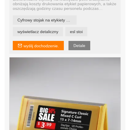
obniżają koszty drukowania etykiet papierowych, a także
oszczędzają godziny czasu personelu podczas
dystrybucji i nakładania etykiet. Ponadto tagi ESL oferują
ogromny potencjał zwiększania sprzedaży, rentowności i
Cyfrowy stojak na etykiety półkowe
przewagi konkurencyjnej dzięki elastycznym,
responsywnym możliwościom ustalania cen.
wyświetlacz detaliczny
esl stoi
Detale
wyślij dochodzenie.