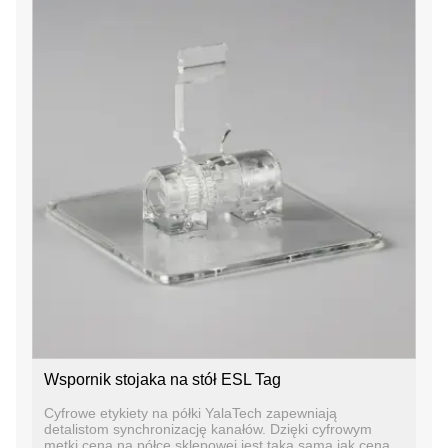
Wspornik stojaka na stół ESL Tag
Cyfrowe etykiety na półki YalaTech zapewniają
detalistom synchronizację kanałów. Dzięki cyfrowym
metki cena na półce sklepowej jest taka sama jak cena