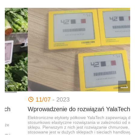
zaangażowani w dostarczanie naszym klientom
najbardziej przyjaznych dla użytkownika i opłacalnych
rozwiązań.
11/07
- 2023
Wprowadzenie do rozwiązań YalaTech ESL
R
Elektroniczne etykiety półkowe YalaTech zapewniają dwa
stosunkowo elastyczne rozwiązania w zależności od wielkości
sklepu. Pierwszym z nich jest rozwiązanie chmurowe, które
stosowane jest w dużych sklepach i sieciach handlowych. Do