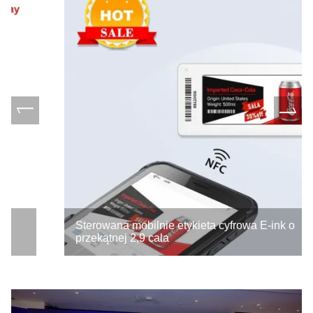
Sterowana mobilnie etykieta cyfrowa E-ink o
przekątnej 2,9 cala