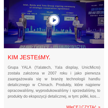
KIM JESTEśMY.
Grupa YALA (Yalatech, Yala display, UnicMicro)
została założona w 2007 roku i jako pierwsza
zaangażowała się w branżę technologii handlu
detalicznego w Chinach. Produkty, które najpierw
opracowaliśmy, wyprodukowaliśmy i sprzedaliśmy, to
produkty do ekspozycji detalicznej, w tym: półki, kosze
na zakupy, wózki na zakupy, stojaki itp., Jest to dobrze
WIęCEJ CZYTAć. >
znane przedsiębiorstwo w Chinach i kluczowe