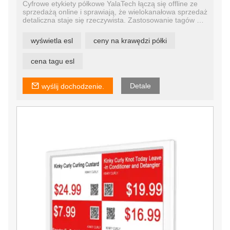
Cyfrowe etykiety półkowe YalaTech łączą się offline ze
sprzedażą online i sprawiają, że wielokanałowa sprzedaż
detaliczna staje się rzeczywista. Zastosowanie tagów esl
pozwala na centralną kontrolę wszystkich cen. System
ESL zapewnia niezawodną zgodność danych między
wyświetla esl
ceny na krawędzi półki
sklepem internetowym, półką i kasjerem.
Ceny można elastycznie dostosowywać w systemie ERP
lub POS w ciągu kilku sekund. Cyfrowa etykieta cenowa
cena tagu esl
znacznie obniża koszty aktualizacji cen, ogranicza źródła
błędów cenowych.
Detale
wyślij dochodzenie.