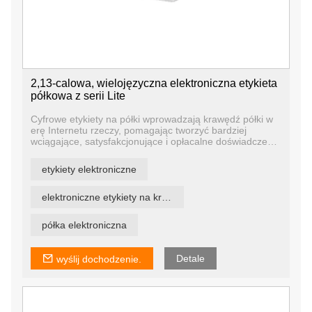
2,13-calowa, wielojęzyczna elektroniczna etykieta
półkowa z serii Lite
Cyfrowe etykiety na półki wprowadzają krawędź półki w
erę Internetu rzeczy, pomagając tworzyć bardziej
wciągające, satysfakcjonujące i opłacalne doświadczenia
zakupowe. Pomagamy detalistom optymalizować
sprzedaż i marżę na krawędzi półki, gdzie dokonuje się
etykiety elektroniczne
60% zakupów.
elektroniczne etykiety na krawędzie półek
półka elektroniczna
Detale
wyślij dochodzenie.