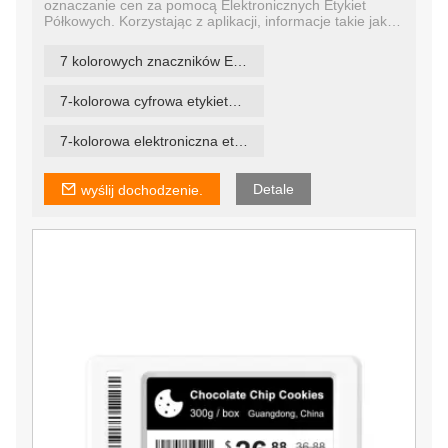
oznaczanie cen za pomocą Elektronicznych Etykiet
Półkowych. Korzystając z aplikacji, informacje takie jak
szczegóły produktu, cena i dostępność mogą być szybko
wyświetlane bezpośrednio na półce dla klienta.
7 kolorowych znaczników ESL
Elektroniczne etykiety na półki firmy YalaTech są
używane nie tylko jako elektroniczne metki cenowe, ale
są również wykorzystywane w fabrykach jako etykiety
7-kolorowa cyfrowa etykieta cenowa
cyfrowe, w gastronomii jako cyfrowe znaki bufetowe lub
karty menu lub w sektorze imprez do akredytacji.
7-kolorowa elektroniczna etykieta detaliczna
Detale
wyślij dochodzenie.