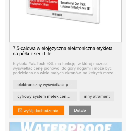
7,5-calowa wielojęzyczna elektroniczna etykieta
na półki z serii Lite
Etykieta YalaTech ESL ma funkcję, w której możesz
wyświetlać cenę pionowo, do góry nogami i może być
podzielona na wiele małych ekranów, na których możesz
wyświetlać ceny różnych produktów na jednej etykiecie /
etykiecie. Znacznie popraw stopień wykorzystania
elektroniczny wyświetlacz półki
ekranu wyświetlacza ESL i zmniejsz koszty użytkowania.
cyfrowy system metek cenowych
inny atrament
Detale
wyślij dochodzenie.