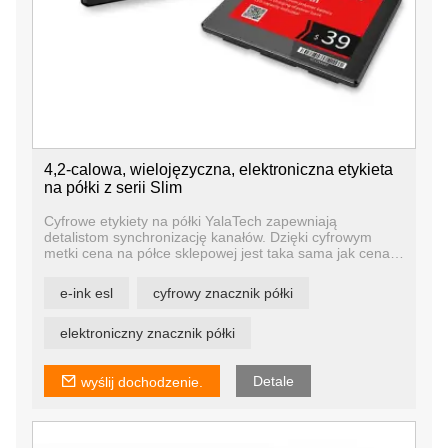
4,2-calowa, wielojęzyczna, elektroniczna etykieta
na półki z serii Slim
Cyfrowe etykiety na półki YalaTech zapewniają
detalistom synchronizację kanałów. Dzięki cyfrowym
metki cena na półce sklepowej jest taka sama jak cena
online, w aplikacji mobilnej i w wielu lokalizacjach. Dzięki
temu Twoje kanały online i offline są zsynchronizowane,
e-ink esl
cyfrowy znacznik półki
aby zapewnić ujednolicone wrażenia kupującym bez
względu na to, w jaki sposób z Tobą współpracują.
elektroniczny znacznik półki
Detale
wyślij dochodzenie.