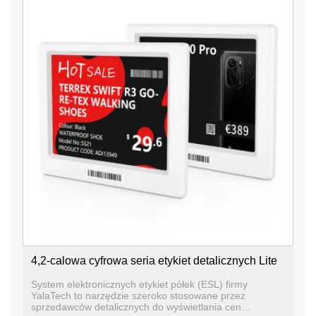
4,2-calowa cyfrowa seria etykiet detalicznych Lite
System elektronicznych etykiet półek (ESL) firmy
YalaTech to narzędzie szeroko stosowane przez
sprzedawców detalicznych do wyświetlania cen