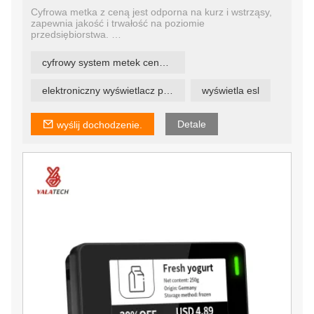
Cyfrowa metka z ceną jest odporna na kurz i wstrząsy,
zapewnia jakość i trwałość na poziomie
przedsiębiorstwa.
Solidny jak skała, dlatego nazywamy te etykiety ESL
cyfrowy system metek cenowych
ROCK TAGS.
elektroniczny wyświetlacz półki
wyświetla esl
Detale
wyślij dochodzenie.