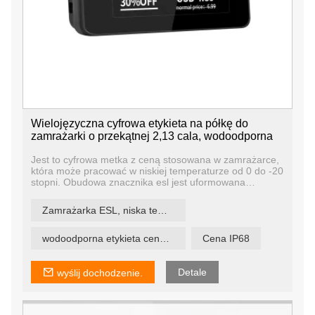
Wielojęzyczna cyfrowa etykieta na półkę do
zamrażarki o przekątnej 2,13 cala, wodoodporna
Jest to cyfrowa metka z ceną stosowana w zamrażarce,
która może pracować w niskiej temperaturze od 0 do -20
stopni. Obudowa znacznika esl jest uformowana
integralnie i jest wodoodporna.
Stopień wodoodporności wynosi IP68, co oznacza, że ​​
Zamrażarka ESL, niska temperatura
cyfrową etykietę cenową można zanurzyć w wodzie na
głębokość 1,5 metra na 30 minut.
wodoodporna etykieta cenowa
Cena IP68
Detale
wyślij dochodzenie.