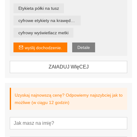
określonych produktów lub informacji o produkcie na
półkach. Poza tym użycie tagów esl pozwala
Etykieta półki na tusz
użytkownikom centralnie kontrolować wszystkie ceny,
zmieniać informacje o cenach i promocjach na dowolnej
etykiecie, dowolnej półce i dowolnym sklepie w ciągu
cyfrowe etykiety na krawędzie półek
kilku sekund, zapewniając aktualność i trafność ofert.
cyfrowy wyświetlacz metki
Detale
wyślij dochodzenie.
ZAłADUJ WIęCEJ
Uzyskaj najnowszą cenę? Odpowiemy najszybciej jak to
możliwe (w ciągu 12 godzin)