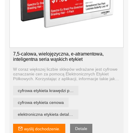
7,5-calowa, wielojęzyczna, e-atramentowa,
inteligentna seria wąskich etykiet
W coraz większej liczbie sklepów wdrażane jest cyfrowe
oznaczanie cen za pomocą Elektronicznych Etykiet
Półkowych. Korzystając z aplikacji, informacje takie jak
szczegóły produktu, cena i dostępność mogą być szybko
wyświetlane bezpośrednio na półce dla klienta.
cyfrowa etykieta krawędzi półki
Elektroniczne etykiety na półki firmy YalaTech są
używane nie tylko jako elektroniczne metki cenowe, ale
są również wykorzystywane w fabrykach jako etykiety
cyfrowa etykieta cenowa
cyfrowe, w gastronomii jako cyfrowe znaki bufetowe lub
karty menu lub w sektorze imprez do akredytacji.
elektroniczna etykieta detaliczna
Detale
wyślij dochodzenie.