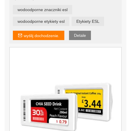
Nasza elektroniczna etykieta na półkę została
zaprojektowana specjalnie dla dużych i średnich firm,
wodoodporne znaczniki esl
jest przyjazna dla użytkownika, opłacalna i pomaga
obniżyć koszty IT ponoszone przez firmy.
wodoodporne etykiety esl
Etykiety ESL
Detale
wyślij dochodzenie.